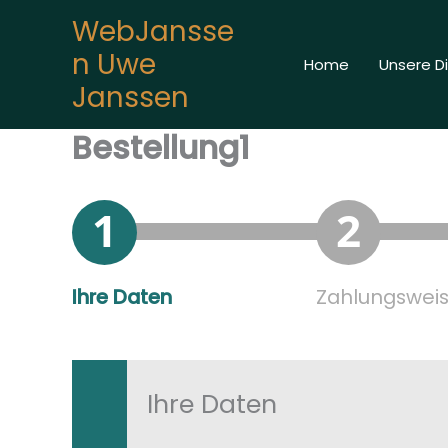
Zum
WebJansse
springen
Inhalt
n Uwe
springen
Home
Unsere D
Janssen
Bestellung1
Ihre Daten
Zahlungswei
Ihre Daten