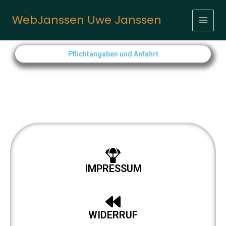
Inhalt
Zum
springen
Inhalt
WebJanssen Uwe Janssen
springen
Pflichtangaben und Anfahrt
IMPRESSUM
WIDERRUF