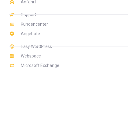
Anfahrt
Support
Kundencenter
Angebote
Easy WordPress
Webspace
Microsoft Exchange
Webhoster für EMail und Archivierung, vServer, Hosted-
Exchange, VPN und QR Code Kontakterfassung