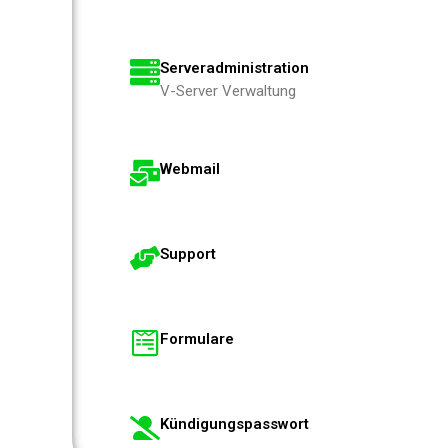
Serveradministration
V-Server Verwaltung
Webmail
Support
Formulare
Kündigungspasswort