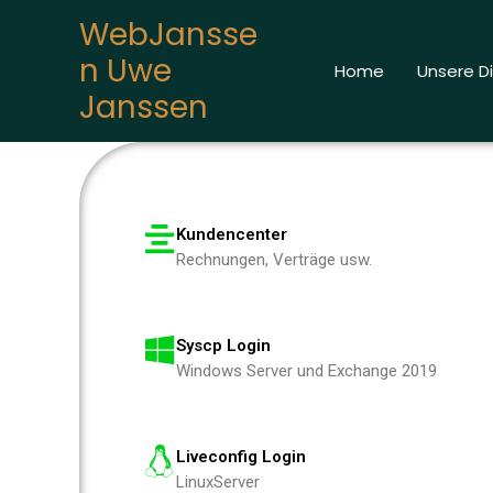
Zum
WebJansse
springen
Inhalt
n Uwe
springen
Home
Unsere D
Janssen
Kundencenter
Rechnungen, Verträge usw.
Syscp Login
Windows Server und Exchange 2019
Liveconfig Login
LinuxServer