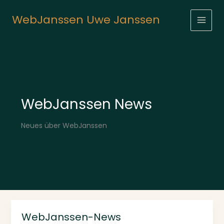
Inhalt
Zum
springen
Inhalt
WebJanssen Uwe Janssen
springen
WebJanssen News
Neues über WebJanssen
WebJanssen-News
WebJanssen-