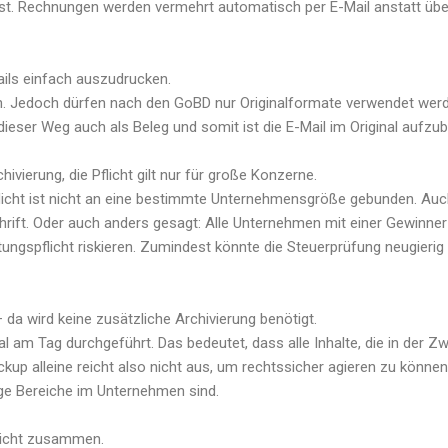
. Rechnungen werden vermehrt automatisch per E-Mail anstatt übe
ails einfach auszudrucken.
n. Jedoch dürfen nach den GoBD nur Originalformate verwendet werden
 dieser Weg auch als Beleg und somit ist die E-Mail im Original aufz
ivierung, die Pflicht gilt nur für große Konzerne.
licht ist nicht an eine bestimmte Unternehmensgröße gebunden. Au
hrift. Oder auch anders gesagt: Alle Unternehmen mit einer Gewinne
tungspflicht riskieren. Zumindest könnte die Steuerprüfung neugieri
 da wird keine zusätzliche Archivierung benötigt.
l am Tag durchgeführt. Das bedeutet, dass alle Inhalte, die in der Z
ckup alleine reicht also nicht aus, um rechtssicher agieren zu könne
e Bereiche im Unternehmen sind.
 nicht zusammen.